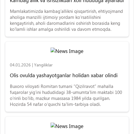
Kambag‘allik va ishsizlikdan xoli hududga aylanadi
Mamlakatimizda kambag‘allikni qisqartirish, ehtiyojmand
aholiga manzilli ijtimoiy yordam ko‘rsatilishini
kengaytirish, aholi daromadlarini oshirish borasida keng
ko‘lamli ishlar amalga oshirildi va davom etmoqda.
04.01.2026
|
Yangiliklar
Olis ovulda yashayotganlar holidan xabar olindi
Buxoro viloyati Romitan tumani “Qizilravot” mahalla
fuqarolar yig‘ini hududidagi 38-umumta’lim maktabi 100
o‘rinli bo‘lib, mazkur muassasa 1984 yilda qurilgan.
Hozirda 54 nafar o‘quvchi ta’lim-tarbiya oladi.