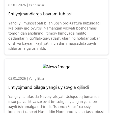
03.01.2026
|
Yangiliklar
Ehtiyojmandlarga bayram tuhfasi
Yangi yil munosabati bilan Bosh prokuratura huzuridagi
Majburiy ijro byurosi Namangan viloyati boshqarmasi
tomonidan aholining ijtimoiy himoyaga muhtoj
qatlamlarini qo‘llab-quvvatlash, ularning holidan xabar
olish va bayram kayfiyatini ulashish maqsadida xayrli
ishlar amalga oshirildi.
02.01.2026
|
Yangiliklar
Ehtiyojmand oilaga yangi uy sovg‘a qilindi
Yangi yil arafasida Navoiy viloyati Uchquduq tumanida
insonparvarlik va saxovat timsoliga aylangan yana bir
xayrli ish amalga oshirildi. “Ishonch Feruz” xususiy
korxonasi rahbari Husniddin Normurodovning tashabbusi