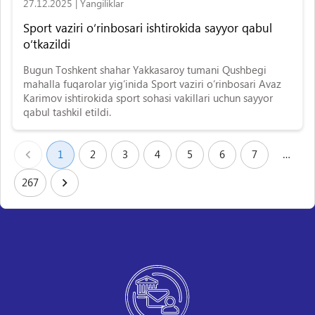
27.12.2025
|
Yangiliklar
Sport vaziri o‘rinbosari ishtirokida sayyor qabul
o‘tkazildi
Bugun Toshkent shahar Yakkasaroy tumani Qushbegi
mahalla fuqarolar yigʻinida Sport vaziri oʻrinbosari Avaz
Karimov ishtirokida sport sohasi vakillari uchun sayyor
qabul tashkil etildi.
1
2
3
4
5
6
7
…
267