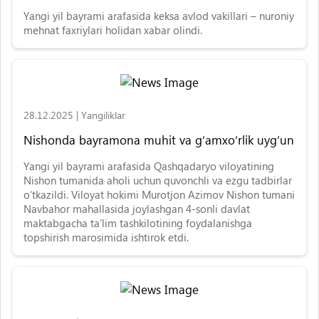
Yangi yil bayrami arafasida keksa avlod vakillari – nuroniy
mehnat faxriylari holidan xabar olindi.
28.12.2025
|
Yangiliklar
Nishonda bayramona muhit va g‘amxo‘rlik uyg‘un
Yangi yil bayrami arafasida Qashqadaryo viloyatining
Nishon tumanida aholi uchun quvonchli va ezgu tadbirlar
o‘tkazildi. Viloyat hokimi Murotjon Azimov Nishon tumani
Navbahor mahallasida joylashgan 4-sonli davlat
maktabgacha ta’lim tashkilotining foydalanishga
topshirish marosimida ishtirok etdi.