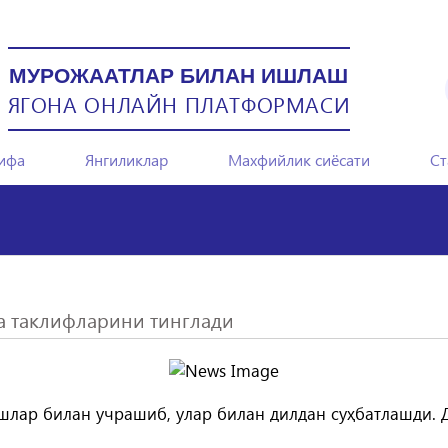
МУРОЖААТЛАР БИЛАН ИШЛАШ
ЯГОНА ОНЛАЙН ПЛАТФОРМАСИ
ифа
Янгиликлар
Махфийлик сиёсати
Ст
а таклифларини тинглади
шлар билан учрашиб, улар билан дилдан суҳбатлашди. 