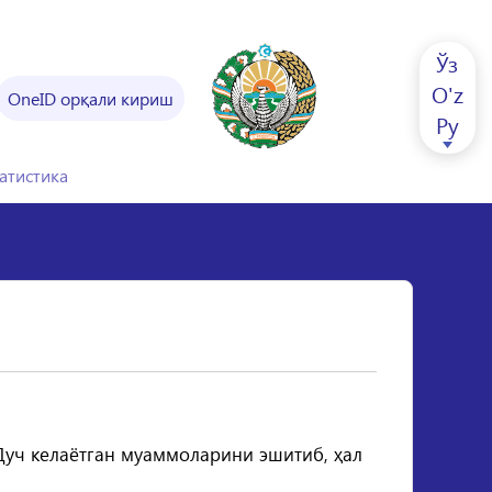
Ўз
O'z
OneID орқали кириш
Ру
атистика
Дуч келаётган муаммоларини эшитиб, ҳал