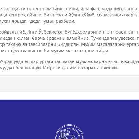
ўз салоҳиятини кенг намойиш этиши, илм-фан, маданият, санъа
да кенгроқ ёйиши, бизнесини йўлга қўйиб, муваффақиятларга э
уҳит яратди –деди туман раҳбари.
ойдаланиб, Янги Ўзбекистон бунёдкорларининг энг фаол, энг 
имиздан келган барча ёрдамни аямаймиз. Тумандаги муассаса,
тор таклиф ва тавсияларни билдирди. Муҳим масалаларни ўрта
арига кўмаклашиш каби муҳим масалаларни айтди.
 Учрашувда ёшлар ўртага ташлаган муаммоларни ечиш юзасид
 муддат белгиланди. Ижроси қатьий назоратга олинди.