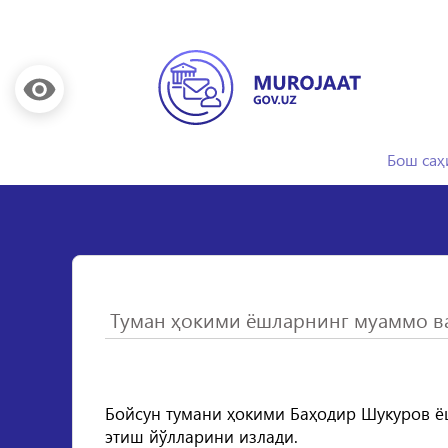
Бош саҳ
Туман ҳокими ёшларнинг муаммо в
Бойсун тумани ҳокими Баҳодир Шукуров ё
этиш йўлларини излади.