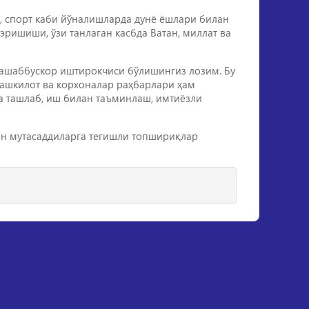
т, спорт каби йўналишларда дунё ёшлари билан
ришиши, ўзи танлаган касбда Ватан, миллат ва
ташаббускор иштирокчиси бўлишингиз лозим. Бу
 ташкилот ва корхоналар раҳбарлари ҳам
га ташлаб, иш билан таъминлаш, имтиёзли
ан мутасаддиларга тегишли топшириқлар