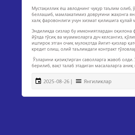
Мустақиллик ёш авлоднинг чуқур таълим олиб, 
беллашиб, мамлакатимиз довруғини жаҳонга яна
халқ фаровонлиги учун хизмат қилишига қулай м
Эндиликда сизлар бу имкониятлардан оқилона ф
йўлда тўсиқ ва муаммоларга дуч келсангиз, қўл
иштирок этган очиқ мулоқотда йигит-қизлар қа
кредит олиш, олий таълимдаги контракт тўловл
Ўзларини қизиқтирган саволларга жавоб олди.
берилиб, вақт талаб этадиган масалаларга аниқ
2025-08-26
|
Янгиликлар