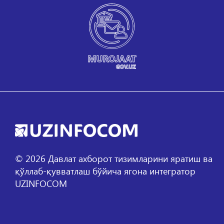
©
2026
Давлат ахборот тизимларини яратиш ва
қўллаб-қувватлаш бўйича ягона интегратор
UZINFOCOM