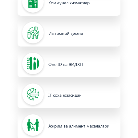
Коммунал хизматлар
Ижтимоий ҳимоя
One ID ва ЯИДХП
IT соҳа юзасидан
Ажрим ва алимент масалалари