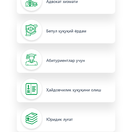
Адвокат хизмати
Бепул ҳуқуқий ёрдам
Абитуриентлар учун
Ҳайдовчилик ҳуқуқини олиш
Юридик луғат