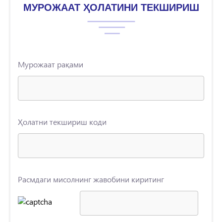
МУРОЖААТ ҲОЛАТИНИ ТЕКШИРИШ
Мурожаат рақами
Ҳолатни текшириш коди
Расмдаги мисолнинг жавобини киритинг