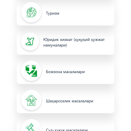
Туризм
Юридик хизмат (ҳуқуқий ҳужжат
намуналари)
Божхона масалалари
Шаҳарсозлик масалалари
Суд-ҳуқуқ масалалари