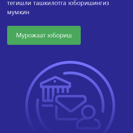
тегишли ташкилотга юборишингиз
мумкин
Мурожаат юбориш