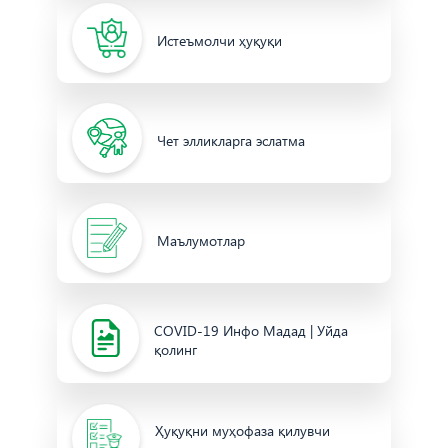
Истеъмолчи ҳуқуқи
Чет элликларга эслатма
Маълумотлар
COVID-19 Инфо Мадад | Уйда
қолинг
Ҳуқуқни муҳофаза қилувчи