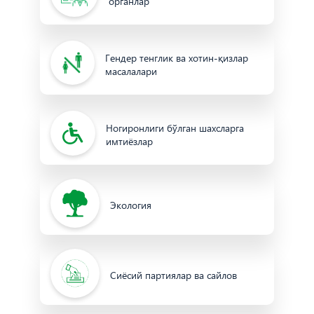
органлар
Гендер тенглик ва хотин-қизлар
масалалари
Ногиронлиги бўлган шахсларга
имтиёзлар
Экология
Сиёсий партиялар ва сайлов