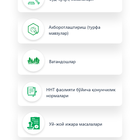
Ахборотлаштириш (турфа
мавзулар)
Ватандошлар
ННТ фаолияти бўйича қонунчилик
нормалари
Уй-жой ижара масалалари