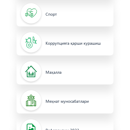
Спорт
Коррупцияга қарши курашиш
Маҳалла
Меҳнат муносабатлари