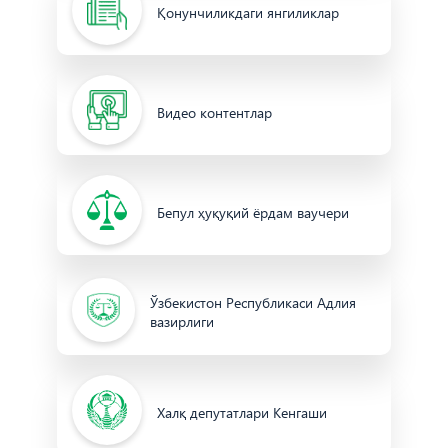
Қонунчиликдаги янгиликлар
Видео контентлар
Бепул ҳуқуқий ёрдам ваучери
Ўзбекистон Республикаси Адлия
вазирлиги
Халқ депутатлари Кенгаши