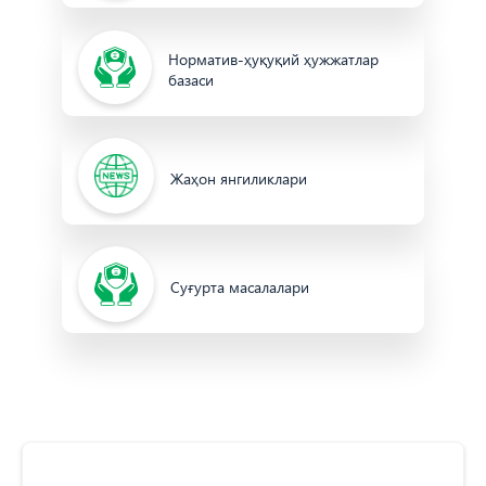
Норматив-ҳуқуқий ҳужжатлар
базаси
Жаҳон янгиликлари
Cуғурта масалалари