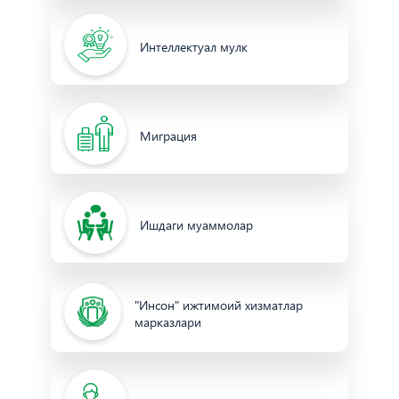
Интеллектуал мулк
Миграция
Ишдаги муаммолар
"Инсон" ижтимоий хизматлар
марказлари