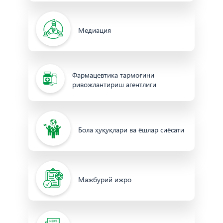
Медиация
Фармацевтика тармоғини
ривожлантириш агентлиги
Бола ҳуқуқлари ва ёшлар сиёсати
Мажбурий ижро