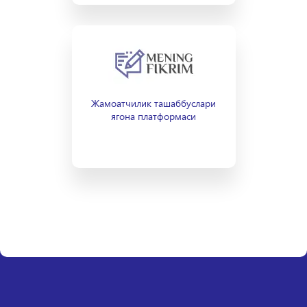
Жамоатчилик ташаббуслари
ягона платформаси