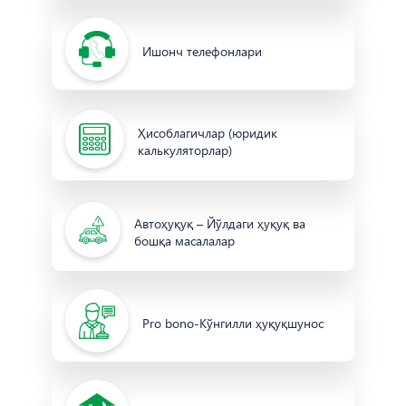
Ишонч телефонлари
Ҳисоблагичлар (юридик
калькуляторлар)
Автоҳуқуқ – Йўлдаги ҳуқуқ ва
бошқа масалалар
Pro bono-Кўнгилли ҳуқуқшунос