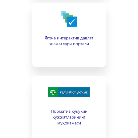
Ягона интерактив давлат
хизматлари портали
Норматив ҳуқуқий
ҳужжатларининг
муҳокамаси