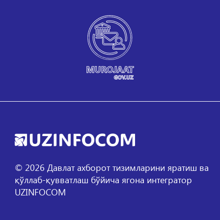
©
2026
Давлат ахборот тизимларини яратиш ва
қўллаб-қувватлаш бўйича ягона интегратор
UZINFOCOM