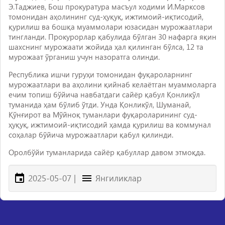
Э.Таджиев, Бош прокуратура масъул ходими И.Марксов
томонидан аҳолининг суд-ҳуқуқ, ижтимоий-иқтисодий,
қурилиш ва бошқа муаммолари юзасидан мурожаатлари
тингланди. Прокурорлар қабулида бўлган 30 нафарга яқин
шахснинг мурожаати жойида ҳал қилинган бўлса, 12 та
мурожаат ўрганиш учун назоратга олинди.
Республика ишчи гуруҳи томонидан фуқароларнинг
мурожаатлари ва аҳолини қийнаб келаётган муаммоларга
ечим топиш бўйича навбатдаги сайёр қабул Қонликўл
туманида ҳам бўлиб ўтди. Унда Қонликўл, Шуманай,
Қўнғирот ва Мўйноқ туманлари фуқароларининг суд-
ҳуқуқ, ижтимоий-иқтисодий ҳамда қурилиш ва коммунал
соҳалар бўйича мурожаатлари қабул қилинди.
Оролбўйи туманларида сайёр қабуллар давом этмоқда.
2025-05-07
|
Янгиликлар