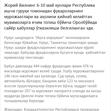
Жорий йилнинг 6-10 май кунлари Республика
ишчи гуруҳи томонидан фуқароларнинг
мурожаатлари ва аҳолини қийнаб келаётган
муаммоларга ечим топиш бўйича Оролбўйида
сайёр қабуллар ўтказилиши белгиланган эди.
Нукус шаҳридаги “Ишга марҳамат” мономаркази
биносида Хўжайли, Нукус, Тахиатош туманлари ҳамда
Нукус шаҳри фуқароларининг мурожаатлари кўриб
чиқилди. Қабулда фуқароларни бугунги кунда қийнаётган
муаммолар тингланди.
Қабул давомида 444 нафар фуқародан жами 476 та
масалада мурожаат келиб тушди. Ушбу мурожаатларнинг
146 таси ижобий ҳал қилинди. Суд-ҳуқуқ, солиқ,
автомобиль йўллари, бандлик каби 123 та масалага
асосли тушунтиришлар берилган бўлса, муддат талаб
этиладиган 207 та мурожаат назоратга олинди ва қисқа
муддатда ўринли ечим топиш бўйича мутасаддиларга
топшириқлар берилди.
Жумладан, Қорақалпоғистон Республикаси прокурори