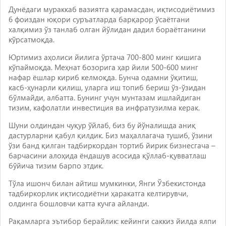
Дунёдаги мураккаб вазиятга қарамасдан, иқтисодиётимиз
6 фоиздан юқори суръатларда барқарор ўсаётгани
халқимиз ўз танлаб олган йўлидан дадил бораётганини
кўрсатмоқда.
Юртимиз аҳолиси йилига ўртача 700-800 минг кишига
кўпаймоқда. Меҳнат бозорига ҳар йили 500-600 минг
нафар ёшлар кириб келмоқда. Бунча одамни ўқитиш,
касб-ҳунарли қилиш, уларга иш топиб бериш ўз-ўзидан
бўлмайди, албатта. Бунинг учун мунтазам ишлайдиган
тизим, кафолатли инвестиция ва инфратузилма керак.
Шуни олдиндан чуқур ўйлаб, биз бу йўналишда аниқ
дастурларни қабул қилдик. Биз маҳаллагача тушиб, ўзини
ўзи банд қилган тадбиркордан тортиб йирик бизнесгача –
барчасини алоҳида ёндашув асосида қўллаб-қувватлаш
бўйича тизим барпо этдик.
Тўла ишонч билан айтиш мумкинки, Янги Ўзбекистонда
тадбиркорлик иқтисодиётни ҳаракатга келтирувчи,
олдинга бошловчи катта кучга айланди.
Рақамларга эътибор берайлик: кейинги саккиз йилда ялпи