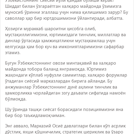
Шиддат билан ўзгараётган халқаро майдонда ўзимизга
муносиб ўринни эгаллаш учун нима қилишимиз зарур? Бу
саволлар ҳар бир юртдошимизни ўйлантиради, албатта.
Ҳозирги мураккаб шароитни ҳисобга олиб,
мустақиллигимизни, юртимиздаги тинчлик, миллатлар ва
динлар ўртасида ҳамжиҳатликни мустаҳкамлаш учун
келгусида ҳам бор куч ва имкониятларимизни сафарбар
этамиз.
Бугун Ўзбекистоннинг овози минтақавий ва халқаро
майдонда тобора баланд янграмоқда. Юртимиз
жаҳондаги кўплаб нуфузли саммитлар, халқаро форумлар
ўтадиган сиёсий марказлардан бирига айланди. Бу
анжуманлар Ўзбекистоннинг дунё аҳлини тинчлик ва
ҳамкорликка чорлайдиган эзгу даъвати сифатида намоён
бўлмоқда.
Шу ўринда ташқи сиёсат борасидаги позициямизни яна
бир бор таъкидламоқчиман.
Энг аввало, Марказий Осиё давлатлари билан кўп асрлик
дўстлик, яхши қўшничилик, стратегик шериклик ва ўзаро