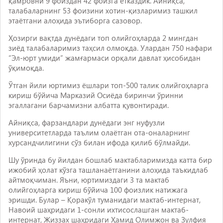
қамровни 9 фоиздан 42 фоизга етказдик. Айниқса,
талабаларнинг 53 фоизини хотин-қизларимиз ташкил
этаётгани алоҳида эътиборга сазовор.
Ҳозирги вақтда дунёдаги топ олийгоҳларда 2 мингдан
зиёд талабаларимиз таҳсил олмоқда. Улардан 750 нафари
“Эл-юрт умиди” жамғармаси орқали давлат ҳисобидан
ўқимоқда.
Ўтган йили юртимиз ёшлари топ-500 талик олийгоҳларга
кириш бўйича Марказий Осиёда биринчи ўринни
эгаллагани барчамизни албатта қувонтиради.
Айниқса, фарзандлари дунёдаги энг нуфузли
университетларда таълим олаётган ота-оналарнинг
хурсандчилигини сўз билан ифода қилиб бўлмайди.
Шу ўринда бу йилдан бошлаб мактабларимизда катта бир
ижобий ҳолат кўзга ташланаётганини алоҳида таъкидлаб
айтмоқчиман. Яъни, юртимиздаги 3 та мактаб
олийгоҳларга кириш бўйича 100 фоизлик натижага
эришди. Булар – Қоракўл туманидаги мактаб-интернат,
Навоий шаҳридаги 1-сонли ихтисослашган мактаб-
интернат, Жиззах шаҳридаги Ҳамид Олимжон ва Зулфия