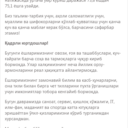
75,1 ёшга узайди.
Биз таълим-тарбия учун, аҳоли саломатлиги учун,
муаллим ва шифокорларни қўллаб-қувватлаш учун қанча
куч ва қанча маблағ керак бўлса, барчасини сафарбар
этамиз!
Қадрли юртдошлар!
Бугунги ёшларимизнинг овози, ғоя ва ташаббуслари, куч-
ғайрати барча соҳа ва тармоқларга чуқур кириб
бормоқда. Улар халқимизнинг неча йиллик орзу-
армонларини реал ҳақиқатга айлантирмоқда.
Ёшларимизнинг замонавий билим ва касб-ҳунарларни,
она тили билан бирга чет тилларини пухта ўрганишлари
учун имкониятлар тобора кенгайиб бормоқда.
Бугун даврамизда саноат, сервис, қишлоқ хўжалиги, IT,
илм-фан, маданият ва спортда катта ютуқларга
эришаётган ўғил-қизларимизни кўриб турганимдан
хурсандман.