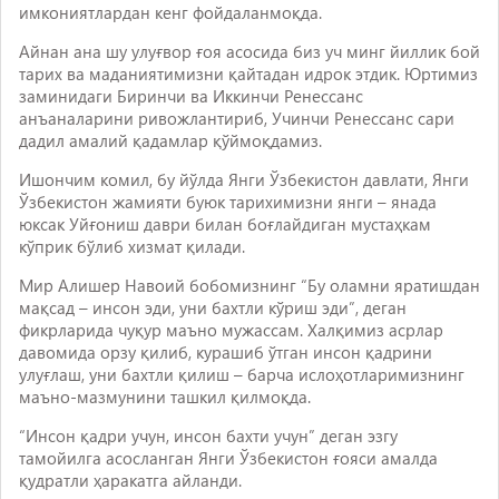
имкониятлардан кенг фойдаланмоқда.
Айнан ана шу улуғвор ғоя асосида биз уч минг йиллик бой
тарих ва маданиятимизни қайтадан идрок этдик. Юртимиз
заминидаги Биринчи ва Иккинчи Ренессанс
анъаналарини ривожлантириб, Учинчи Ренессанс сари
дадил амалий қадамлар қўймоқдамиз.
Ишончим комил, бу йўлда Янги Ўзбекистон давлати, Янги
Ўзбекистон жамияти буюк тарихимизни янги – янада
юксак Уйғониш даври билан боғлайдиган мустаҳкам
кўприк бўлиб хизмат қилади.
Мир Алишер Навоий бобомизнинг “Бу оламни яратишдан
мақсад – инсон эди, уни бахтли кўриш эди”, деган
фикрларида чуқур маъно мужассам. Халқимиз асрлар
давомида орзу қилиб, курашиб ўтган инсон қадрини
улуғлаш, уни бахтли қилиш – барча ислоҳотларимизнинг
маъно-мазмунини ташкил қилмоқда.
“Инсон қадри учун, инсон бахти учун” деган эзгу
тамойилга асосланган Янги Ўзбекистон ғояси амалда
қудратли ҳаракатга айланди.