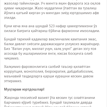
жазолар тайинланди. Уч мингга яқин фуқарога эса оқлов
ҳукми чиқарилди. Жазо муддатини ўтаётган ва тузалиш
йўлига қатъий кирган уч мингдан зиёд юртдошимиз афв
этилди.
Куни кеча яна ана шундай 523 нафар ҳамюртимизни ўз
оиласи бағрига қайтариш бўйича фармонни имзоладим.
Бундай тарихий қадамлар вақтинчалик кампания эмас,
балки давлат сиёсати даражасидаги узлуксиз жараёндир.
Биз “Ватан учун, миллат учун, халқ учун!” деган эзгу ғоя
асосида бу ишларимизни янги, юксак босқичга олиб
чиқамиз.
Халқимиз фаровонлигига салбий таъсир қилаётган
коррупция, монополия, бюрократия, дабдабабозлик,
маънавий таҳдидларга қарши курашни кескин давом
эттирамиз.
Муҳтарам юртдошлар!
Жаҳонда геосиёсий вазият ўта кескин тус олаётганини
барчамиз кўриб турибмиз. Бундай таҳликали даврда
Ўзбекистоннинг сиёсий йўли қандай бўлиши керак?