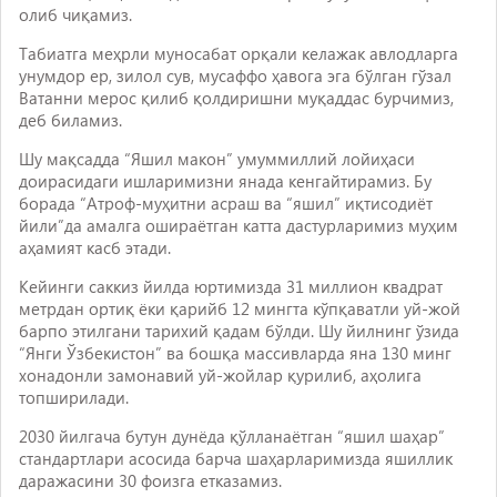
олиб чиқамиз.
Табиатга меҳрли муносабат орқали келажак авлодларга
унумдор ер, зилол сув, мусаффо ҳавога эга бўлган гўзал
Ватанни мерос қилиб қолдиришни муқаддас бурчимиз,
деб биламиз.
Шу мақсадда “Яшил макон” умуммиллий лойиҳаси
доирасидаги ишларимизни янада кенгайтирамиз. Бу
борада “Атроф-муҳитни асраш ва “яшил” иқтисодиёт
йили”да амалга ошираётган катта дастурларимиз муҳим
аҳамият касб этади.
Кейинги саккиз йилда юртимизда 31 миллион квадрат
метрдан ортиқ ёки қарийб 12 мингта кўпқаватли уй-жой
барпо этилгани тарихий қадам бўлди. Шу йилнинг ўзида
“Янги Ўзбекистон” ва бошқа массивларда яна 130 минг
хонадонли замонавий уй-жойлар қурилиб, аҳолига
топширилади.
2030 йилгача бутун дунёда қўлланаётган “яшил шаҳар”
стандартлари асосида барча шаҳарларимизда яшиллик
даражасини 30 фоизга етказамиз.