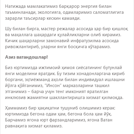
Натижада мамлакатимиз барқарор энергия билан
таъминланади, экологияга, одамларимиз саломатлигига
зарарли таъсирлар кескин камаяди.
Шу билан бирга, мастер режалар асосида ҳар бир қишлоқ
ва маҳаллага шаҳардаги қулайликларни олиб кирамиз.
Кичик шаҳарларни замонавий инфратузилма асосида
ривожлантириб, уларни янги босқичга кўтарамиз.
Азиз ватандошлар!
Биз юртимизда ижтимоий ҳимоя сиёсатининг бутунлай
янги моделини яратдик. Бу тизим хонадонларгача кириб
боргани, эҳтиёжманд аҳоли билан индивидуал ишлашни
йўлга қўйганимиз, “Инсон” марказларини ташкил
этганимиз – барча учун тенг имконият яратилган
инклюзив жамиятни шакллантиришга хизмат қилмоқда.
Ҳаммамиз бир ҳақиқатни тушуниб олишимиз керак:
юртимизда бегона одам ҳам, бегона бола ҳам йўқ.
Барчамиз ягона юрт фарзандларимиз, ягона Ватан
равнақига хизмат қиламиз.