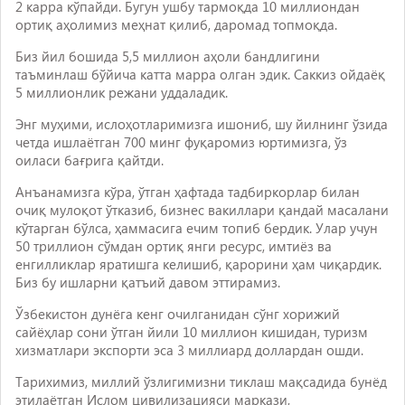
2 карра кўпайди. Бугун ушбу тармоқда 10 миллиондан
ортиқ аҳолимиз меҳнат қилиб, даромад топмоқда.
Биз йил бошида 5,5 миллион аҳоли бандлигини
таъминлаш бўйича катта марра олган эдик. Саккиз ойдаёқ
5 миллионлик режани уддаладик.
Энг муҳими, ислоҳотларимизга ишониб, шу йилнинг ўзида
четда ишлаётган 700 минг фуқаромиз юртимизга, ўз
оиласи бағрига қайтди.
Анъанамизга кўра, ўтган ҳафтада тадбиркорлар билан
очиқ мулоқот ўтказиб, бизнес вакиллари қандай масалани
кўтарган бўлса, ҳаммасига ечим топиб бердик. Улар учун
50 триллион сўмдан ортиқ янги ресурс, имтиёз ва
енгилликлар яратишга келишиб, қарорини ҳам чиқардик.
Биз бу ишларни қатъий давом эттирамиз.
Ўзбекистон дунёга кенг очилганидан сўнг хорижий
сайёҳлар сони ўтган йили 10 миллион кишидан, туризм
хизматлари экспорти эса 3 миллиард доллардан ошди.
Тарихимиз, миллий ўзлигимизни тиклаш мақсадида бунёд
этилаётган Ислом цивилизацияси маркази,