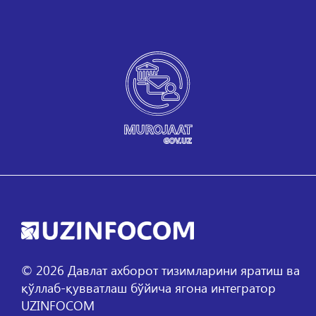
©
2026
Давлат ахборот тизимларини яратиш ва
қўллаб-қувватлаш бўйича ягона интегратор
UZINFOCOM