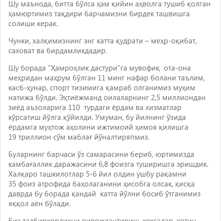
Шу маънода, битта бўлса ҳам қийин аҳволга тушиб қолган
ҳамюртимиз тақдири барчамизни бирдек ташвишга
солиши керак.
Чунки, халқимизнинг энг катта қудрати – меҳр-оқибат,
саховат ва бирдамликдадир.
Шу борада “Ҳамроҳлик дастури”га мувофиқ ота-она
меҳридан маҳрум бўлган 11 минг нафар болани таълим,
касб-ҳунар, спорт тизимига қамраб олганимиз муҳим
натижа бўлди. Эҳтиёжманд оилаларнинг 2,5 миллиондан
зиёд аъзоларига 110 турдаги ёрдам ва хизматлар
кўрсатиш йўлга қўйилди. Умуман, бу йилнинг ўзида
ёрдамга муҳтож аҳолини ижтимоий ҳимоя қилишга
19 триллион сўм маблағ йўналтиряпмиз.
Буларнинг барчаси ўз самарасини бериб, юртимизда
камбағаллик даражасини 6,8 фоизга туширишга эришдик.
Халқаро ташкилотлар 5-6 йил олдин ушбу рақамни
35 фоиз атрофида баҳолаганини ҳисобга олсак, қисқа
даврда бу борада қандай катта йўлни босиб ўтганимиз
яққол аён бўлади.
Биз тадбиркорликни ривожлантириш, кексалар, хотин-