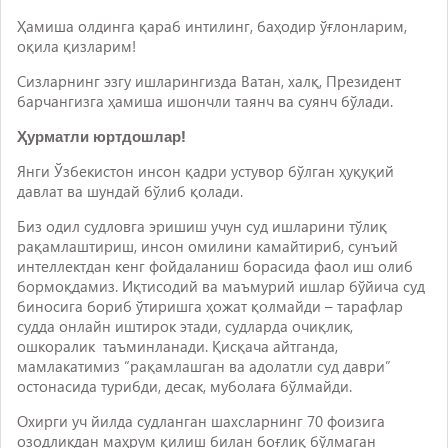
Ҳамиша олдинга қараб интилинг, баҳодир ўғлонларим,
оқила қизларим!
Сизларнинг эзгу ишларингизда Ватан, халқ, Президент
барчангизга ҳамиша ишончли таянч ва суянч бўлади.
Ҳурматли юртдошлар!
Янги Ўзбекистон инсон қадри устувор бўлган ҳуқуқий
давлат ва шундай бўлиб қолади.
Биз одил судловга эришиш учун суд ишларини тўлиқ
рақамлаштириш, инсон омилини камайтириб, сунъий
интеллектдан кенг фойдаланиш борасида фаол иш олиб
бормоқдамиз. Иқтисодий ва маъмурий ишлар бўйича суд
биносига бориб ўтиришга ҳожат қолмайди – тарафлар
судда онлайн иштирок этади, судларда очиқлик,
ошкоралик таъминланади. Қисқача айтганда,
мамлакатимиз “рақамлашган ва адолатли суд даври”
остонасида турибди, десак, муболаға бўлмайди.
Охирги уч йилда судланган шахсларнинг 70 фоизига
озодликдан маҳрум қилиш билан боғлиқ бўлмаган