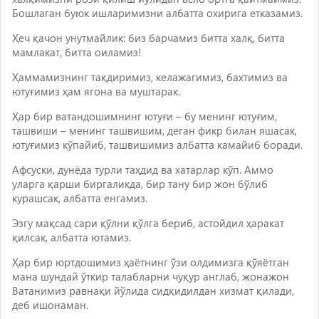
Бошлаган буюк ишларимизни албатта охирига етказамиз.
Ҳеч қачон унутмайлик: биз барчамиз битта халқ, битта
мамлакат, битта оиламиз!
Ҳаммамизнинг тақдиримиз, келажагимиз, бахтимиз ва
ютуғимиз ҳам ягона ва муштарак.
Ҳар бир ватандошимнинг ютуғи – бу менинг ютуғим,
ташвиши – менинг ташвишим, деган фикр билан яшасак,
ютуғимиз кўпайиб, ташвишимиз албатта камайиб боради.
Афсуски, дунёда турли таҳдид ва хатарлар кўп. Аммо
уларга қарши биргаликда, бир тану бир жон бўлиб
курашсак, албатта енгамиз.
Эзгу мақсад сари қўлни қўлга бериб, астойдил ҳаракат
қилсак, албатта ютамиз.
Ҳар бир юртдошимиз ҳаётнинг ўзи олдимизга қўяётган
мана шундай ўткир талабларни чуқур англаб, жонажон
Ватанимиз равнақи йўлида сидқидилдан хизмат қилади,
деб ишонаман.