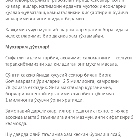
қизлар, ёшлар, ижтимоий ёрдамга муҳтож инсонларни
қўллаб-қувватлаш, камбағалликни қисқартириш бўйича
ишларимизга янги шиддат берамиз.
Халқимиз учун муносиб шароитлар яратиш борасидаги
ислоҳотларимиз бир дақиқа ҳам тўхтамайди.
Муҳтарам дўстлар!
Сифатли таълим-тарбия, аҳолимиз саломатлиги – келгуси
тараққиётимизни ҳал қиладиган энг муҳим масала.
Сўнгги саккиз йилда хусусий сектор билан бирга
боғчалардаги ўринларни 2,5 миллионга, қамровни
78 фоизга етказдик. Янги мактаблар қурганимиз,
борларини кенгайтирганимиз ҳисобига қўшимча
1 миллионта ўқувчи ўрни яратилди.
Замонавий дарсликлар, илғор педагогик технологиялар
асосида мактаб таълимига янги мазмун, янги сифат кириб
келмоқда.
Шу даврда олий таълимда ҳам кескин бурилиш ясаб,