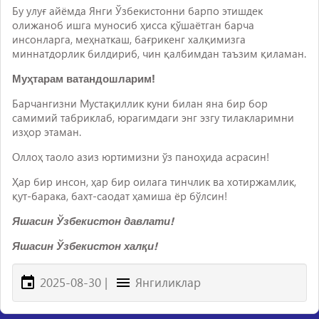
Бу улуғ айёмда Янги Ўзбекистонни барпо этишдек
олижаноб ишга муносиб ҳисса қўшаётган барча
инсонларга, меҳнаткаш, бағрикенг халқимизга
миннатдорлик билдириб, чин қалбимдан таъзим қиламан.
Муҳтарам ватандошларим!
Барчангизни Мустақиллик куни билан яна бир бор
самимий табриклаб, юрагимдаги энг эзгу тилакларимни
изҳор этаман.
Оллоҳ таоло азиз юртимизни ўз паноҳида асрасин!
Ҳар бир инсон, ҳар бир оилага тинчлик ва хотиржамлик,
қут-барака, бахт-саодат ҳамиша ёр бўлсин!
Яшасин Ўзбекистон давлати!
Яшасин Ўзбекистон халқи!
2025-08-30
|
Янгиликлар