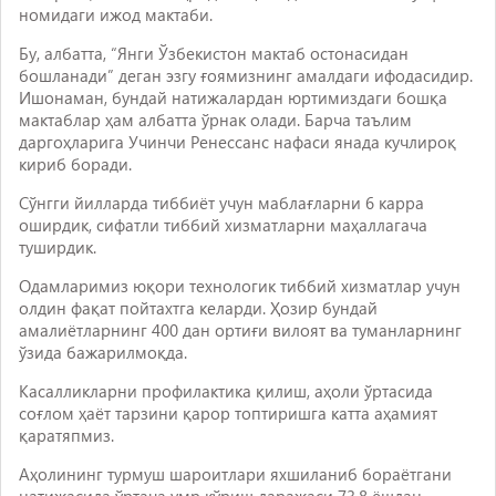
номидаги ижод мактаби.
Бу, албатта, “Янги Ўзбекистон мактаб остонасидан
бошланади” деган эзгу ғоямизнинг амалдаги ифодасидир.
Ишонаман, бундай натижалардан юртимиздаги бошқа
мактаблар ҳам албатта ўрнак олади. Барча таълим
даргоҳларига Учинчи Ренессанс нафаси янада кучлироқ
кириб боради.
Сўнгги йилларда тиббиёт учун маблағларни 6 карра
оширдик, сифатли тиббий хизматларни маҳаллагача
туширдик.
Одамларимиз юқори технологик тиббий хизматлар учун
олдин фақат пойтахтга келарди. Ҳозир бундай
амалиётларнинг 400 дан ортиғи вилоят ва туманларнинг
ўзида бажарилмоқда.
Касалликларни профилактика қилиш, аҳоли ўртасида
соғлом ҳаёт тарзини қарор топтиришга катта аҳамият
қаратяпмиз.
Аҳолининг турмуш шароитлари яхшиланиб бораётгани
натижасида ўртача умр кўриш даражаси 73,8 ёшдан