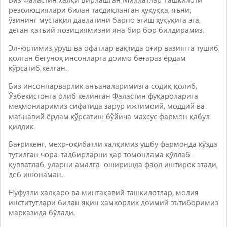
резолюциялари билан тасдиқланган ҳуқуққа, яъни,
ўзининг мустақил давлатини барпо этиш ҳуқуқига эга,
деган қатъий позициямизни яна бир бор билдирамиз.
Эл-юртимиз уруш ва офатлар вақтида оғир вазиятга тушиб
қолган бегуноҳ инсонларга доимо беғараз ёрдам
кўрсатиб келган.
Биз инсонпарварлик анъаналаримизга содиқ қолиб,
Ўзбекистонга олиб келинган Фаластин фуқароларига
меҳмонларимиз сифатида зарур ижтимоий, моддий ва
маънавий ёрдам кўрсатиш бўйича махсус фармон қабул
қилдик.
Бағрикенг, меҳр-оқибатли халқимиз ушбу фармонда кўзда
тутилган чора-тадбирларни ҳар томонлама қўллаб-
қувватлаб, уларни амалга оширишда фаол иштирок этади,
деб ишонаман.
Нуфузли халқаро ва минтақавий ташкилотлар, молия
институтлари билан яқин ҳамкорлик доимий эътиборимиз
марказида бўлади.