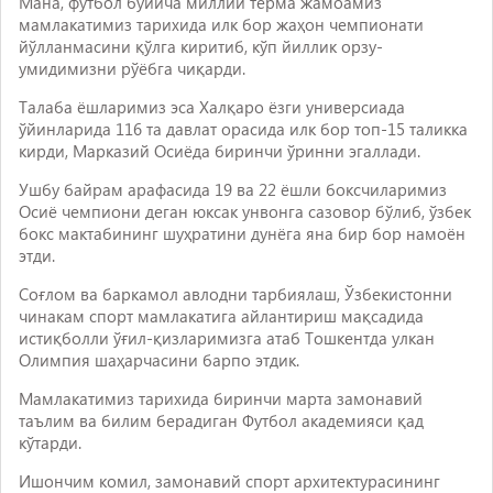
Мана, футбол бўйича миллий терма жамоамиз
мамлакатимиз тарихида илк бор жаҳон чемпионати
йўлланмасини қўлга киритиб, кўп йиллик орзу-
умидимизни рўёбга чиқарди.
Талаба ёшларимиз эса Халқаро ёзги универсиада
ўйинларида 116 та давлат орасида илк бор топ-15 таликка
кирди, Марказий Осиёда биринчи ўринни эгаллади.
Ушбу байрам арафасида 19 ва 22 ёшли боксчиларимиз
Осиё чемпиони деган юксак унвонга сазовор бўлиб, ўзбек
бокс мактабининг шуҳратини дунёга яна бир бор намоён
этди.
Соғлом ва баркамол авлодни тарбиялаш, Ўзбекистонни
чинакам спорт мамлакатига айлантириш мақсадида
истиқболли ўғил-қизларимизга атаб Тошкентда улкан
Олимпия шаҳарчасини барпо этдик.
Мамлакатимиз тарихида биринчи марта замонавий
таълим ва билим берадиган Футбол академияси қад
кўтарди.
Ишончим комил, замонавий спорт архитектурасининг