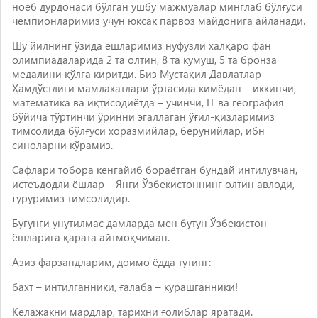
ноёб дурдонаси бўлган ушбу мажмуалар минглаб бўлғуси
чемпионларимиз учун юксак парвоз майдонига айланади.
Шу йилнинг ўзида ёшларимиз нуфузли халқаро фан
олимпиадаларида 2 та олтин, 8 та кумуш, 5 та бронза
медалини қўлга киритди. Биз Мустақил Давлатлар
Ҳамдўстлиги мамлакатлари ўртасида кимёдан – иккинчи,
математика ва иқтисодиётда – учинчи, IT ва география
бўйича тўртинчи ўринни эгаллаган ўғил-қизларимиз
тимсолида бўлғуси хоразмийлар, берунийлар, ибн
синоларни кўрамиз.
Сафлари тобора кенгайиб бораётган бундай интилувчан,
истеъдодли ёшлар – Янги Ўзбекистоннинг олтин авлоди,
ғуруримиз тимсолидир.
Бугунги унутилмас дамларда мен бутун Ўзбекистон
ёшларига қарата айтмоқчиман.
Азиз фарзандларим, доимо ёдда тутинг:
бахт – интилганники, ғалаба – курашганники!
Келажакни мардлар, тарихни ғолиблар яратади.