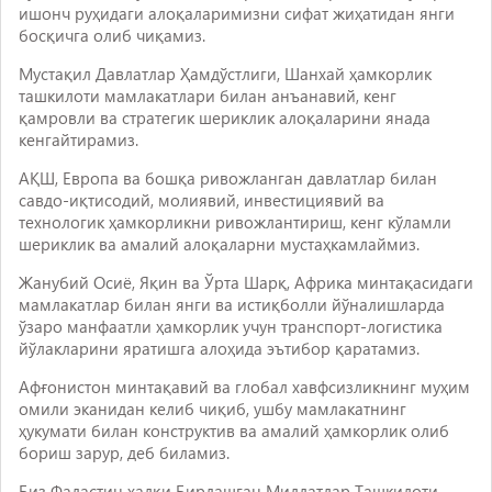
ишонч руҳидаги алоқаларимизни сифат жиҳатидан янги
босқичга олиб чиқамиз.
Мустақил Давлатлар Ҳамдўстлиги, Шанхай ҳамкорлик
ташкилоти мамлакатлари билан анъанавий, кенг
қамровли ва стратегик шериклик алоқаларини янада
кенгайтирамиз.
АҚШ, Европа ва бошқа ривожланган давлатлар билан
савдо-иқтисодий, молиявий, инвестициявий ва
технологик ҳамкорликни ривожлантириш, кенг кўламли
шериклик ва амалий алоқаларни мустаҳкамлаймиз.
Жанубий Осиё, Яқин ва Ўрта Шарқ, Африка минтақасидаги
мамлакатлар билан янги ва истиқболли йўналишларда
ўзаро манфаатли ҳамкорлик учун транспорт-логистика
йўлакларини яратишга алоҳида эътибор қаратамиз.
Афғонистон минтақавий ва глобал хавфсизликнинг муҳим
омили эканидан келиб чиқиб, ушбу мамлакатнинг
ҳукумати билан конструктив ва амалий ҳамкорлик олиб
бориш зарур, деб биламиз.
Биз Фаластин халқи Бирлашган Миллатлар Ташкилоти