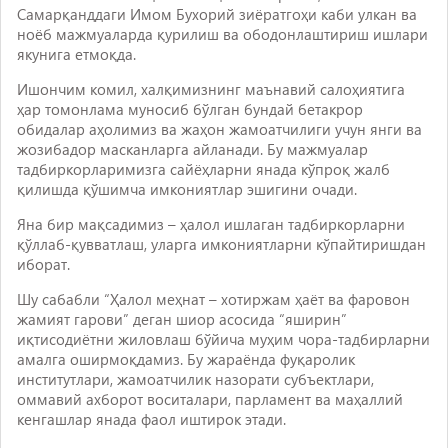
Самарқанддаги Имом Бухорий зиёратгоҳи каби улкан ва
ноёб мажмуаларда қурилиш ва ободонлаштириш ишлари
якунига етмоқда.
Ишончим комил, халқимизнинг маънавий салоҳиятига
ҳар томонлама муносиб бўлган бундай бетакрор
обидалар аҳолимиз ва жаҳон жамоатчилиги учун янги ва
жозибадор масканларга айланади. Бу мажмуалар
тадбиркорларимизга сайёҳларни янада кўпроқ жалб
қилишда қўшимча имкониятлар эшигини очади.
Яна бир мақсадимиз – ҳалол ишлаган тадбиркорларни
қўллаб-қувватлаш, уларга имкониятларни кўпайтиришдан
иборат.
Шу сабабли “Ҳалол меҳнат – хотиржам ҳаёт ва фаровон
жамият гарови” деган шиор асосида “яширин”
иқтисодиётни жиловлаш бўйича муҳим чора-тадбирларни
амалга оширмоқдамиз. Бу жараёнда фуқаролик
институтлари, жамоатчилик назорати cубъектлари,
оммавий ахборот воситалари, парламент ва маҳаллий
кенгашлар янада фаол иштирок этади.