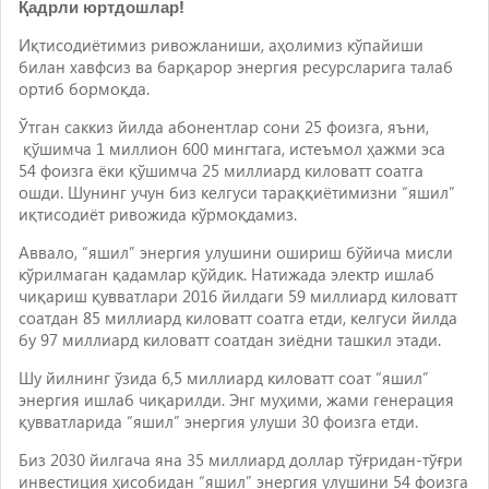
Қадрли юртдошлар!
Иқтисодиётимиз ривожланиши, аҳолимиз кўпайиши
билан хавфсиз ва барқарор энергия ресурсларига талаб
ортиб бормоқда.
Ўтган саккиз йилда абонентлар сони 25 фоизга, яъни,
қўшимча 1 миллион 600 мингтага, истеъмол ҳажми эса
54 фоизга ёки қўшимча 25 миллиард киловатт соатга
ошди. Шунинг учун биз келгуси тараққиётимизни “яшил”
иқтисодиёт ривожида кўрмоқдамиз.
Аввало, “яшил” энергия улушини ошириш бўйича мисли
кўрилмаган қадамлар қўйдик. Натижада электр ишлаб
чиқариш қувватлари 2016 йилдаги 59 миллиард киловатт
соатдан 85 миллиард киловатт соатга етди, келгуси йилда
бу 97 миллиард киловатт соатдан зиёдни ташкил этади.
Шу йилнинг ўзида 6,5 миллиард киловатт соат “яшил”
энергия ишлаб чиқарилди. Энг муҳими, жами генерация
қувватларида “яшил” энергия улуши 30 фоизга етди.
Биз 2030 йилгача яна 35 миллиард доллар тўғридан-тўғри
инвестиция ҳисобидан “яшил” энергия улушини 54 фоизга