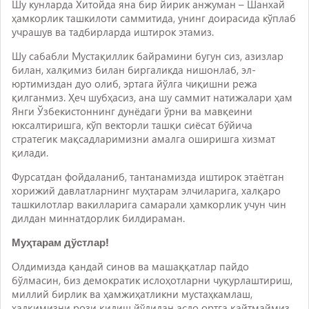
Шу кунларда Хитойда яна бир йирик анжуман – Шанхай
ҳамкорлик ташкилоти саммитида, унинг доирасида кўплаб
учрашув ва тадбирларда иштирок этамиз.
Шу сабабли Мустақиллик байрамини бугун сиз, азизлар
билан, халқимиз билан биргаликда нишонлаб, эл-
юртимиздан дуо олиб, эртага йўлга чиқишни режа
қилганмиз. Ҳеч шубҳасиз, ана шу саммит натижалари ҳам
Янги Ўзбекистоннинг дунёдаги ўрни ва мавқеини
юксалтиришга, кўп векторли ташқи сиёсат бўйича
стратегик мақсадларимизни амалга оширишга хизмат
қилади.
Фурсатдан фойдаланиб, тантанамизда иштирок этаётган
хорижий давлатларнинг муҳтарам элчиларига, халқаро
ташкилотлар вакилларига самарали ҳамкорлик учун чин
дилдан миннатдорлик билдираман.
Муҳтарам дўстлар!
Олдимизда қандай синов ва машаққатлар пайдо
бўлмасин, биз демократик ислоҳотларни чуқурлаштириш,
миллий бирлик ва ҳамжиҳатликни мустаҳкамлаш,
халқимизни рози қилиш йўлидан асло ортга қайтмаймиз.