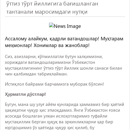
ўттиз тўрт йиллигига бағишланган
тантанали маросимдаги нутқи
Ассалому алайкум, қадрли ватандошлар! Муҳтарам
меҳмонлар! Хонимлар ва жаноблар!
Сиз, азизларни, кўпмиллатли бутун халқимизни,
хориждаги ватандошларимизни Ўзбекистон
мустақиллигининг ўттиз тўрт йиллик шонли санаси билан
чин қалбимдан
табриклайман
.
Истиқлол байрами барчамизга муборак бўлсин!
Ҳурматли дўстлар!
Бугун, мана шу улуғ айём кунларида ҳаммамиз бир ҳаётий
ҳақиқатни чуқур ҳис этмоқдамиз. Янги Ўзбекистон ғояси
асосида бошлаган улкан ислоҳотларимиз туфайли
мустақиллик берган ҳуқуқ ва эркинликларни ҳар бир
юртдошимиз ўз ҳаётида чуқур ҳис қилиб, бу