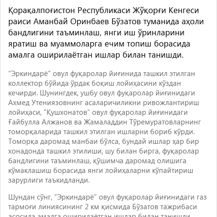
Қорақалпоғистон Республикаси Жўқорғи Кенгеси
раиси Аманбай Оринбаев Бўзатов туманида аҳоли
бандлигини таъминлаш, янги иш ўринларини
яратиш ва муаммоларга ечим топиш борасида
амалга оширилаётган ишлар билан танишди.
“Эркиндарё” овул фуқаролар йиғинида ташкил этилган
коллектор бўйида ўрдак боқиш лойиҳасини кўздан
кечирди. Шунингдек, ушбу овул фуқаролар йиғинидаги
Ахмед Утениязовнинг асаларичиликни ривожлантириш
лойиҳаси, “Қушхонатов” овул фуқаролар йиғинидаги
Ғайбулла Алжанов ва Жамаладдин Тўремуратовларнинг
томорқаларида ташкил этилган ишларни бориб кўрди.
Томорқа даромад манбаи бўлса, бундай ишлар ҳар бир
хонадонда ташкил этилиши, шу билан бирга, фуқаролар
бандлигини таъминлаш, қўшимча даромад олишига
кўмаклашиш борасида янги лойиҳаларни кўпайтириш
зарурлиги таъкидланди.
Шундан сўнг, “Эркиндарё” овул фуқаролар йиғинидаги газ
тармоғи линиясининг 2 км қисмида Бўзатов тажрибаси
асосида амалга оширилаётган ишлар билан танишди.