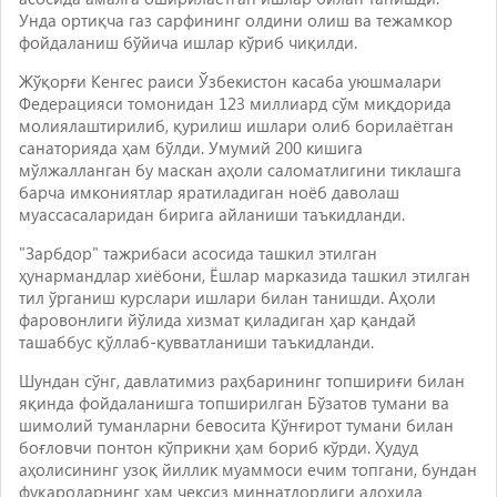
Унда ортиқча газ сарфининг олдини олиш ва тежамкор
фойдаланиш бўйича ишлар кўриб чиқилди.
Жўқорғи Кенгес раиси Ўзбекистон касаба уюшмалари
Федерацияси томонидан 123 миллиард сўм миқдорида
молиялаштирилиб, қурилиш ишлари олиб борилаётган
санаторияда ҳам бўлди. Умумий 200 кишига
мўлжалланган бу маскан аҳоли саломатлигини тиклашга
барча имкониятлар яратиладиган ноёб даволаш
муассасаларидан бирига айланиши таъкидланди.
"Зарбдор" тажрибаси асосида ташкил этилган
ҳунармандлар хиёбони, Ёшлар марказида ташкил этилган
тил ўрганиш курслари ишлари билан танишди. Аҳоли
фаровонлиги йўлида хизмат қиладиган ҳар қандай
ташаббус қўллаб-қувватланиши таъкидланди.
Шундан сўнг, давлатимиз раҳбарининг топшириғи билан
яқинда фойдаланишга топширилган Бўзатов тумани ва
шимолий туманларни бевосита Қўнғирот тумани билан
боғловчи понтон кўприкни ҳам бориб кўрди. Ҳудуд
аҳолисининг узоқ йиллик муаммоси ечим топгани, бундан
фуқароларнинг ҳам чексиз миннатдорлиги алоҳида