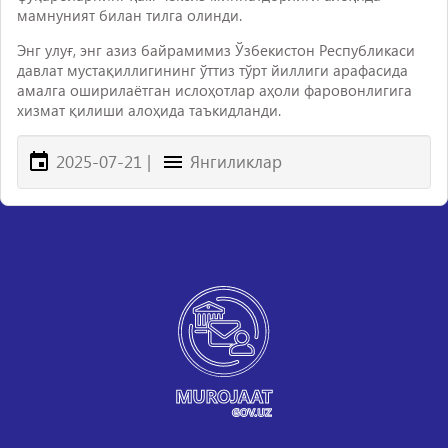
мамнуният билан тилга олинди.
Энг улуғ, энг азиз байрамимиз Ўзбекистон Республикаси
давлат мустақиллигининг ўттиз тўрт йиллиги арафасида
амалга оширилаётган ислоҳотлар аҳоли фаровонлигига
хизмат қилиши алоҳида таъкидланди.
2025-07-21
|
Янгиликлар