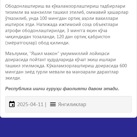
Ободонлаштириш ва кўкаламзорлаштириш тадбирлари
тизимли ва манзилли ташкил этилиб, оммавий ҳашарлар
ўтказилиб, унда 100 мингдан ортиқ аҳоли вакиллари
иштирок этди. Натижада ижтимоий соҳа объектлари
атрофи ободонлаштирилди, 3 мингга яқин кўча
чиқиндидан тозаланди, 120 дан ортиқ қабристон
(зиёратгоҳлар) обод қилинди.
Маълумки, “Яшил макон” умуммиллий лойиҳаси
доирасида пойтахт ҳудудларида кўчат экиш ишлари
ташкил этилмоқда. Кўкаламзорлаштириш доирасида 600
мингдан зиёд турли мевали ва манзарали дарахтлар
экилди.
Республика ишчи гуруҳи фаолияти давом этади.
2025-04-11
|
Янгиликлар