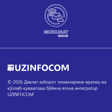
©
2026
Давлат ахборот тизимларини яратиш ва
қўллаб-қувватлаш бўйича ягона интегратор
UZINFOCOM