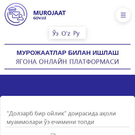
Ру
Ўз
O'z
МУРОЖААТЛАР БИЛАН ИШЛАШ
ЯГОНА ОНЛАЙН ПЛАТФОРМАСИ
“Долзарб бир ойлик” доирасида аҳоли
муаммолари ўз ечимини топди