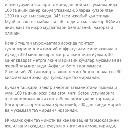
ишчи гуруҳи аъзолари томонидан пойтахт туманларида
100 га яқин сайёр қабул ўтказилди. Уларда кўтарилган
1300 га яқин масаладан 345 таси ижобий ҳал этилди.
Муайян вақт ва маблағ талаб этадиган масалалар бўйича
аниқ вақт ва ижро муддатлари белгиланиб, назоратга
олинди.
Келиб тушган мурожаатлар асосида пойтахт
туманларининг ижтимоий инфратузилмасини яхшилаш
йўлида 390 минг квадрат метрга яқин ички йўллар, 30
минг квадрат метрга яқин марказий кўчалар мукаммал ва
жорий таъмирланди. Асфальт-бетон қопламаси
ётқизилиб, 20 километрга яқин темир-бетон новлар ва 30
километрдан зиёд йўл тўсиқлари таъмирланди.
Бундан ташқари, электр энергия таъминотини яхшилаш
учун 100 га яқин эски сим ёғоч янги бетон устунларига
алмаштирилди, янги сип кабель тармоқлари тортилди.
Янги трансформаторлар ўрнатилиб, 200 дан зиёди жорий
ва мукаммал таъмирдан чиқарилди.
Ичимлик суви таъминоти ва канализация тармоқларини
яхшилаш мақсадида қувурлар янгисига алмаштирилди,