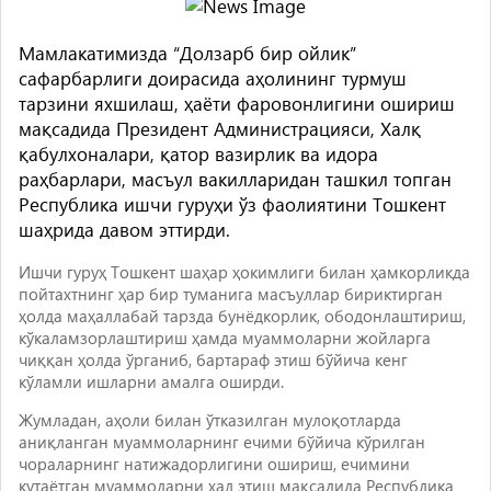
Мамлакатимизда “Долзарб бир ойлик”
сафарбарлиги доирасида аҳолининг турмуш
тарзини яхшилаш, ҳаёти фаровонлигини ошириш
мақсадида Президент Администрацияси, Халқ
қабулхоналари, қатор вазирлик ва идора
раҳбарлари, масъул вакилларидан ташкил топган
Республика ишчи гуруҳи ўз фаолиятини Тошкент
шаҳрида давом эттирди.
Ишчи гуруҳ Тошкент шаҳар ҳокимлиги билан ҳамкорликда
пойтахтнинг ҳар бир туманига масъуллар бириктирган
ҳолда маҳаллабай тарзда бунёдкорлик, ободонлаштириш,
кўкаламзорлаштириш ҳамда муаммоларни жойларга
чиққан ҳолда ўрганиб, бартараф этиш бўйича кенг
кўламли ишларни амалга оширди.
Жумладан, аҳоли билан ўтказилган мулоқотларда
аниқланган муаммоларнинг ечими бўйича кўрилган
чораларнинг натижадорлигини ошириш, ечимини
кутаётган муаммоларни ҳал этиш мақсадида Республика