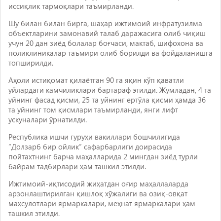
иссиқлик тармоқлари таъмирланди.
Шу билан билан бирга, шаҳар ижтимоий инфратузилма
объектларини замонавий талаб даражасига олиб чиқиш
учун 20 дан зиёд болалар боғчаси, мактаб, шифохона ва
поликлиникалар таъмири олиб борилди ва фойдаланишга
топширилди.
Аҳоли истиқомат қилаётган 90 га яқин кўп қаватли
уйлардаги камчиликлари бартараф этилди. Жумладан, 4 та
уйнинг фасад қисми, 25 та уйнинг ертўла қисми ҳамда 36
та уйнинг том қисмлари таъмирланди, янги лифт
ускуналари ўрнатилди.
Республика ишчи гуруҳи вакиллари бошчилигида
“Долзарб бир ойлик” сафарбарлиги доирасида
пойтахтнинг барча маҳалларида 2 мингдан зиёд турли
байрам тадбирлари ҳам ташкил этилди.
Ижтимоий-иқтисодий жиҳатдан оғир маҳаллаларда
арзонлаштирилган қишлоқ хўжалиги ва озиқ-овқат
маҳсулотлари ярмаркалари, меҳнат ярмаркалари ҳам
ташкил этилди.