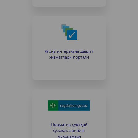
Ягона интерактив давлат
хизматлари портали
Норматив ҳуқуқий
ҳужжатларининг
муҳокамаси