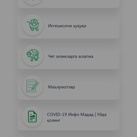
Истеъмолчи ҳуқуқи
Чет элликларга эслатма
Маълумотлар
COVID-19 Инфо Мадад | Уйда
қолинг