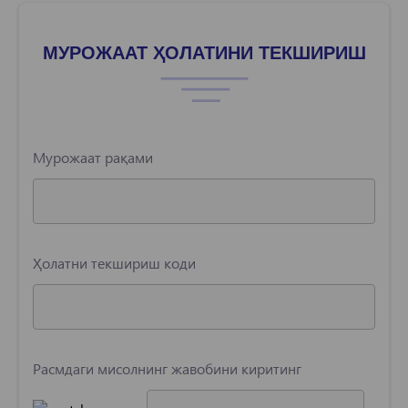
МУРОЖААТ ҲОЛАТИНИ ТЕКШИРИШ
Мурожаат рақами
Ҳолатни текшириш коди
Расмдаги мисолнинг жавобини киритинг