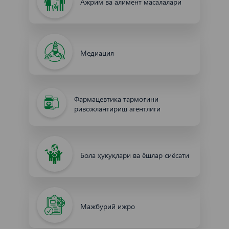
Ажрим ва алимент масалалари
Медиация
Фармацевтика тармоғини
ривожлантириш агентлиги
Бола ҳуқуқлари ва ёшлар сиёсати
Мажбурий ижро