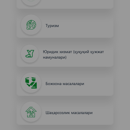
Туризм
Юридик хизмат (ҳуқуқий ҳужжат
намуналари)
Божхона масалалари
Шаҳарсозлик масалалари