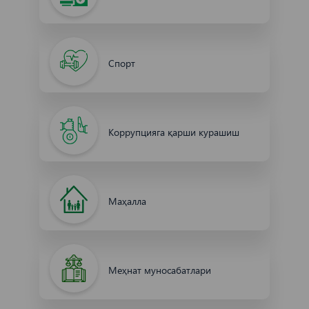
Спорт
Коррупцияга қарши курашиш
Маҳалла
Меҳнат муносабатлари