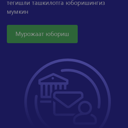
тегишли ташкилотга юборишингиз
мумкин
Мурожаат юбориш