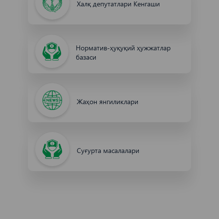
Халқ депутатлари Кенгаши
Норматив-ҳуқуқий ҳужжатлар
базаси
Жаҳон янгиликлари
Cуғурта масалалари