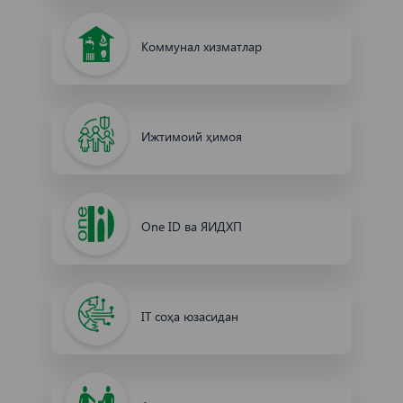
Коммунал хизматлар
Ижтимоий ҳимоя
One ID ва ЯИДХП
IT соҳа юзасидан