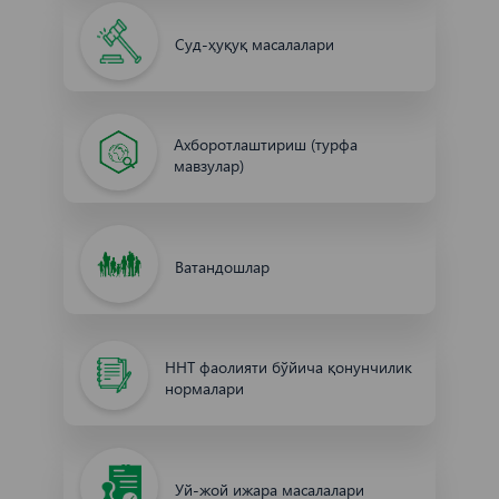
Суд-ҳуқуқ масалалари
Ахборотлаштириш (турфа
мавзулар)
Ватандошлар
ННТ фаолияти бўйича қонунчилик
нормалари
Уй-жой ижара масалалари