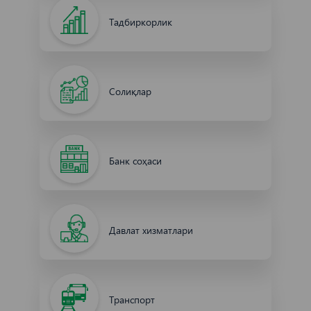
Тадбиркорлик
Солиқлар
Банк соҳаси
Давлат хизматлари
Транспорт