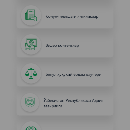
Қонунчиликдаги янгиликлар
Видео контентлар
Бепул ҳуқуқий ёрдам ваучери
Ўзбекистон Республикаси Адлия
вазирлиги