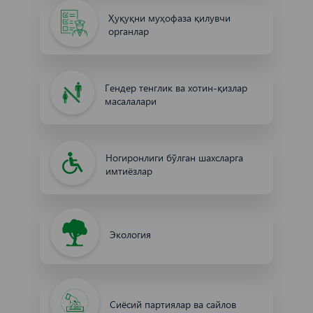
Ҳуқуқни муҳофаза қилувчи
органлар
Гендер тенглик ва хотин-қизлар
масалалари
Ногиронлиги бўлган шахсларга
имтиёзлар
Экология
Сиёсий партиялар ва сайлов