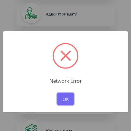
Адвокат хизмати
Бепул ҳуқуқий ёрдам
Абитуриентлар учун
Network Error
OK
Ҳайдовчилик ҳуқуқини олиш
Юридик луғат