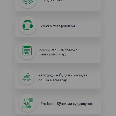
Ишонч телефонлари
Ҳисоблагичлар (юридик
калькуляторлар)
Автоҳуқуқ – Йўлдаги ҳуқуқ ва
бошқа масалалар
Pro bono-Кўнгилли ҳуқуқшунос