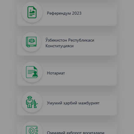
Референдум 2023
Ўзбекистон Республикаси
Конституцияси
Нотариат
Умумий ҳарбий мажбурият
Оммавий ахборот воситалари