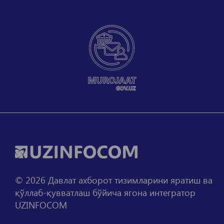
©
2026
Давлат ахборот тизимларини яратиш ва
қўллаб-қувватлаш бўйича ягона интегратор
UZINFOCOM