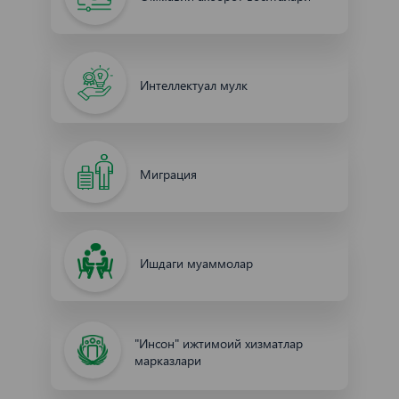
Интеллектуал мулк
Миграция
Ишдаги муаммолар
"Инсон" ижтимоий хизматлар
марказлари