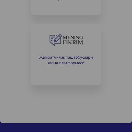
Жамоатчилик ташаббуслари
ягона платформаси