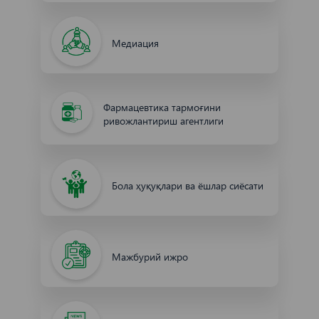
Медиация
Фармацевтика тармоғини
ривожлантириш агентлиги
Бола ҳуқуқлари ва ёшлар сиёсати
Мажбурий ижро