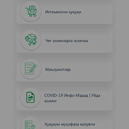
Истеъмолчи ҳуқуқи
Чет элликларга эслатма
Маълумотлар
COVID-19 Инфо Мадад | Уйда
қолинг
Ҳуқуқни муҳофаза қилувчи