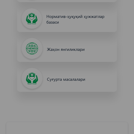
Норматив-ҳуқуқий ҳужжатлар
базаси
Жаҳон янгиликлари
Cуғурта масалалари