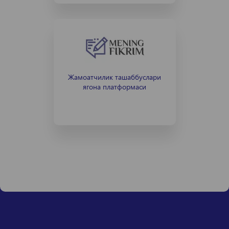
Жамоатчилик ташаббуслари
ягона платформаси