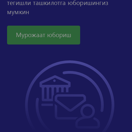
тегишли ташкилотга юборишингиз
мумкин
Мурожаат юбориш