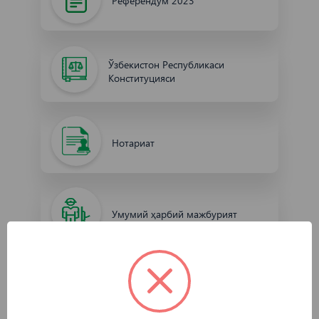
Референдум 2023
Ўзбекистон Республикаси
Конституцияси
Нотариат
Умумий ҳарбий мажбурият
Оммавий ахборот воситалари