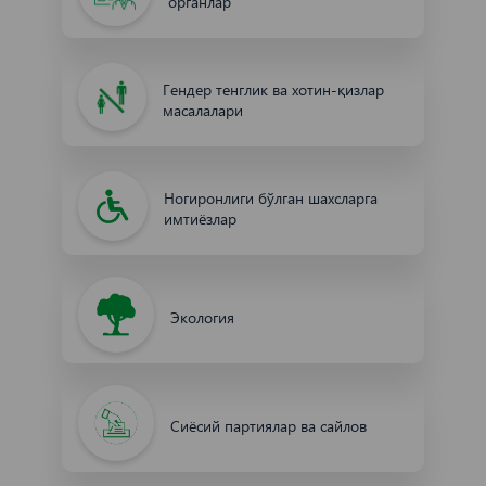
органлар
Гендер тенглик ва хотин-қизлар
масалалари
Ногиронлиги бўлган шахсларга
имтиёзлар
Экология
Сиёсий партиялар ва сайлов