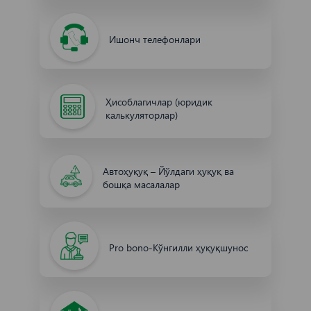
Ишонч телефонлари
Ҳисоблагичлар (юридик
калькуляторлар)
Автоҳуқуқ – Йўлдаги ҳуқуқ ва
бошқа масалалар
Pro bono-Кўнгилли ҳуқуқшунос