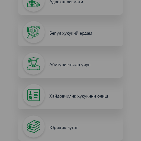
Адвокат хизмати
Бепул ҳуқуқий ёрдам
Абитуриентлар учун
Ҳайдовчилик ҳуқуқини олиш
Юридик луғат