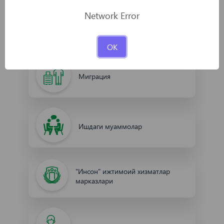
Network Error
Интеллектуал мулк
OK
Миграция
Ишдаги муаммолар
"Инсон" ижтимоий хизматлар
марказлари