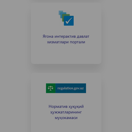
Ягона интерактив давлат
хизматлари портали
Норматив ҳуқуқий
ҳужжатларининг
муҳокамаси