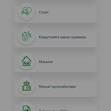
Спорт
Коррупцияга қарши курашиш
Маҳалла
Меҳнат муносабатлари