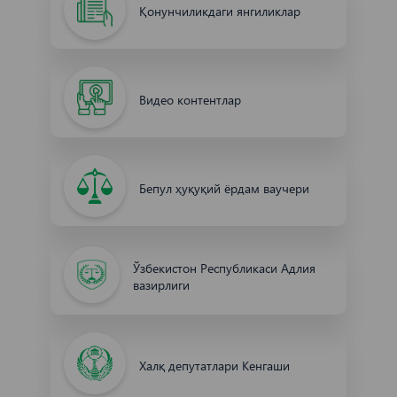
Қонунчиликдаги янгиликлар
Видео контентлар
Бепул ҳуқуқий ёрдам ваучери
Ўзбекистон Республикаси Адлия
вазирлиги
Халқ депутатлари Кенгаши