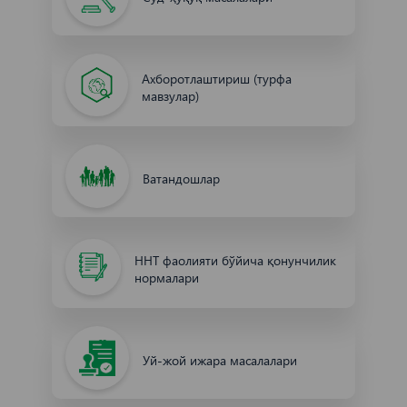
Ахборотлаштириш (турфа
мавзулар)
Ватандошлар
ННТ фаолияти бўйича қонунчилик
нормалари
Уй-жой ижара масалалари