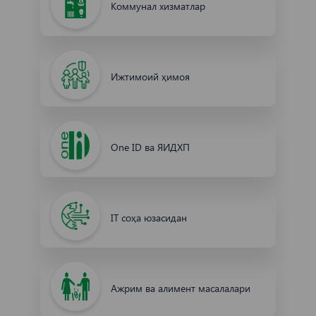
Коммунал хизматлар
Ижтимоий ҳимоя
One ID ва ЯИДХП
IT соҳа юзасидан
Ажрим ва алимент масалалари