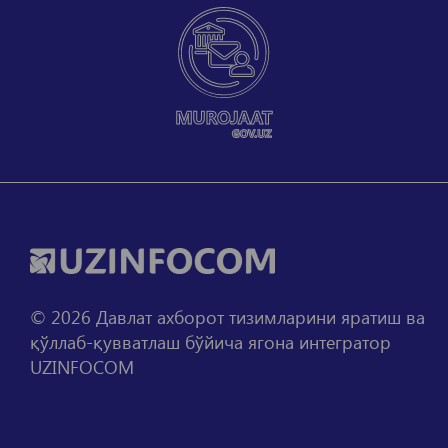
©
2026
Давлат ахборот тизимларини яратиш ва
қўллаб-қувватлаш бўйича ягона интегратор
UZINFOCOM