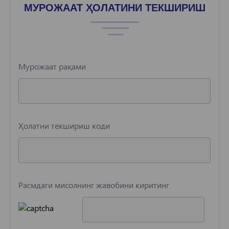
МУРОЖААТ ҲОЛАТИНИ ТЕКШИРИШ
Мурожаат рақами
Ҳолатни текшириш коди
Расмдаги мисолнинг жавобини киритинг