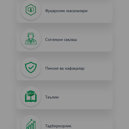
Фуқаролик масалалари
Соғлиқни сақлаш
Пенсия ва нафақалар
Таълим
Тадбиркорлик