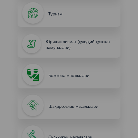
Туризм
Юридик хизмат (ҳуқуқий ҳужжат
намуналари)
Божхона масалалари
Шаҳарсозлик масалалари
Суд-ҳуқуқ масалалари