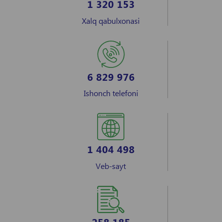
1 320 153
Xalq qabulxonasi
6 829 976
Ishonch telefoni
1 404 498
Veb-sayt
258 185