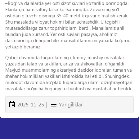
–Bog‘ va dalalarda yer osti sizot suvlari ko‘tarilib bormoqda.
Ekinlarga ham salbiy ta’sir ko‘rsatmoqda. Zovurning yo‘l
ostidan o‘tuvchi qismiga 35-40 metrlik quvur o‘rnatish kerak.
Shu masalada viloyat hokimi bilan uchrashdik. U tegishli
mutasaddilarga zarur topshiriqlarni berdi. Mahallamiz ahli
bundan juda xursand. Yer osti suvlari pasaysa, aholimiz
dasturxoniga dehqonchilik mahsulotlarimizni yanada ko‘proq
yetkazib beramiz.
Qabul davomida fuqarolarning ijtimoiy-maishiy masalalar
yuzasidan talab va takliflari, ariza va shikoyatlari o‘rganildi.
Mavjud muammolarning aksariyati daxldor idoralar, tuman va
shahar hokimliklari vakillari ishtirokida hal etildi. Shuningdek,
muloqot davomida ko‘plab fuqarolarga ularni qiziqtirayotgan
masalalar bo‘yicha huquqiy tushuntirish va maslahatlar berildi.
2025-11-25
|
Yangiliklar