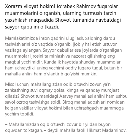
Xorazm viloyat hokimi Jo‘rabek Rahimov fuqarolar
muammolarini o‘rganish, ularning turmush tarzini
yaxshilash maqsadida Shovot tumanida navbatdagi
sayyor qabulini o‘tkazdi.
Mamlakatimizda inson qadrini ulug‘lash, xalqning dardu
tashvishlarini o‘z vaqtida o‘rganib, ijobiy hal etish ustuvor
vazifaga aylangan. Sayyor qabullar esa joylarda o‘rganilgan
muammolar ijrosini ta’minlash va nazorat qilishning eng
maqbul yechimidir. Kundalik hayotda shunday muammolar
ham uchraydiki, uning yechimi oddiy fuqaro tugul, butun bir
mahalla ahlini ham o‘ylantirib qo‘yishi mumkin.
Misol uchun, mahallangizdan oqib o‘tuvchi zovur, ya’ni
zahkashning suvi oqmay qolsa, kimga va qanday murojaat
qilasiz? Shovot tumanidagi Asavey mahallasi ahlini ham ushbu
savol ozroq tashvishga soldi. Biroq mahalladoshlari nomidan
kelgan vakillar viloyat hokimi bilan uchrashgach muammoga
yechim topildi.
– Mahallamizdan oqib o‘tuvchi zovur bir yildan buyon
oquvdan to‘xtagan, – deydi mahalla faoli Hikmat Madaminov.