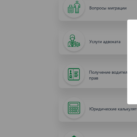
Вопросы миграции
Услуги адвоката
Получение водительски
прав
Юридические калькуля