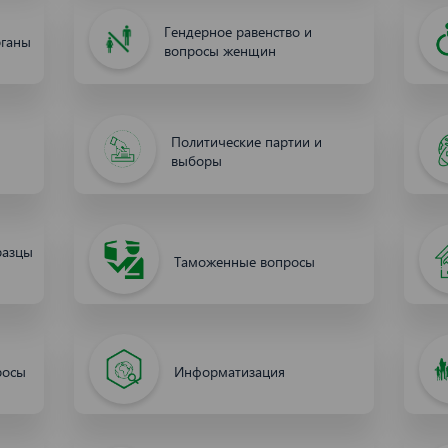
Network Error
Гендерное равенство и
рганы
вопросы женщин
OK
Политические партии и
выборы
разцы
Таможенные вопросы
росы
Информатизация