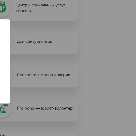
Центры социальных услуг
«Инсон»
Для абитуриентов
Список телефонов доверия
Pro bono — юрист-волонтёр