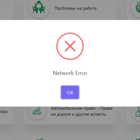
Проблемы на работе
Бесплатная юридическая
помощь
х
Юридический словарь
Автомобильное право – Права
торы
на дороге и другие аспекты