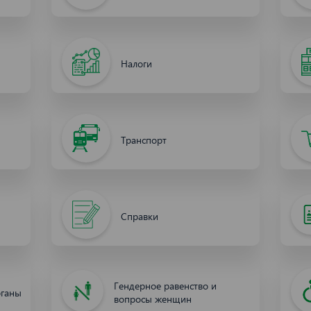
Налоги
Транспорт
Справки
Гендерное равенство и
рганы
вопросы женщин