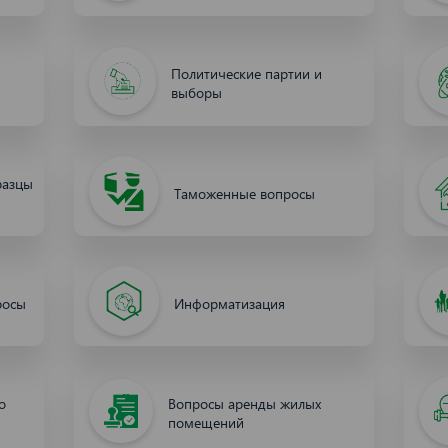
Network Error
Политические партии и
OK
выборы
разцы
Таможенные вопросы
росы
Информатизация
о
Вопросы аренды жилых
помещений